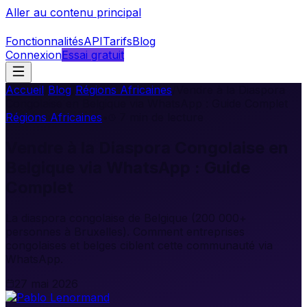
Aller au contenu principal
Fonctionnalités
API
Tarifs
Blog
Connexion
Essai gratuit
Accueil
/
Blog
/
Régions Africaines
/
Vendre à la Diaspora
Congolaise en Belgique via WhatsApp : Guide Complet
Régions Africaines
•
7
min de lecture
Vendre à la Diaspora Congolaise en
Belgique via WhatsApp : Guide
Complet
La diaspora congolaise de Belgique (200 000+
personnes à Bruxelles). Comment entreprises
congolaises et belges ciblent cette communauté via
WhatsApp.
27 mai 2026