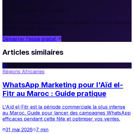
Prêt à passer à l'action ?
Essayez Whakup gratuitement pendant 15 jours. Aucune
carte bancaire requise.
Démarrer l'essai gratuit
Articles similaires
💬
Régions Africaines
WhatsApp Marketing pour l'Aïd el-
Fitr au Maroc : Guide pratique
L'Aïd el-Fitr est la période commerciale la plus intense
au Maroc. Guide pour lancer des campagnes WhatsApp
efficaces pendant cette fête et optimiser vos ventes.
31 mai 2026
7
min