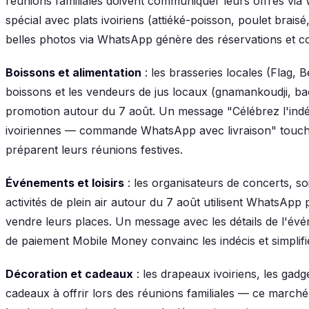
réunions familiales doivent communiquer leurs offres vi
spécial avec plats ivoiriens (attiéké-poisson, poulet brais
belles photos via WhatsApp génère des réservations et 
Boissons et alimentation
: les brasseries locales (Flag, B
boissons et les vendeurs de jus locaux (gnamankoudji, ba
promotion autour du 7 août. Un message "Célébrez l'ind
ivoiriennes — commande WhatsApp avec livraison" touche 
préparent leurs réunions festives.
Événements et loisirs
: les organisateurs de concerts, s
activités de plein air autour du 7 août utilisent WhatsApp
vendre leurs places. Un message avec les détails de l'événe
de paiement Mobile Money convainc les indécis et simplifie
Décoration et cadeaux
: les drapeaux ivoiriens, les gadg
cadeaux à offrir lors des réunions familiales — ce marché 