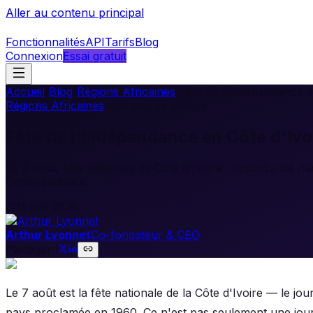
Aller au contenu principal
Fonctionnalités
API
Tarifs
Blog
Connexion
Essai gratuit
Accueil
/
Blog
/
Régions Africaines
/
Fête de l'Indépendance 
Régions Africaines
•
8
min de lecture
Fête de l'Indépendance en Côte d'Iv
Le 7 août, fête nationale de Côte d'Ivoire : opportunité
l'indépendance.
31 mai 2026
Arthur Lyonnet
Co-fondateur & CEO
Partager :
Le 7 août est la fête nationale de la Côte d'Ivoire — le 
pays proclamée en 1960. Ce n'est pas seulement une journ