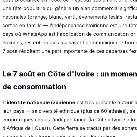
une fête populaire qui génère un élan commercial signific
nationales (orange, blanc, vert), événements festifs, res
sorties en famille — l'indépendance ivoirienne est une fêt
pays où WhatsApp est l'application de communication prin
Ivoiriens, les entreprises qui savent communiquer le b
7 août récoltent une part importante de ces dépenses fest
Le 7 août en Côte d'Ivoire : un moment
de consommation
L'identité nationale ivoirienne
est très présente autour du
leur pays — sa diversité ethnique (plus de 60 ethnies), sa
économiques depuis l'indépendance (la Côte d'Ivoire a lon
d'Afrique de l'Ouest). Cette fierté se traduit par des acha
nationales, des tenues spéciales, des décorations.