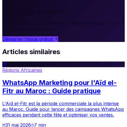
🚀
Prêt à passer à l'action ?
Essayez Whakup gratuitement pendant 15 jours. Aucune
carte bancaire requise.
Démarrer l'essai gratuit
Articles similaires
💬
Régions Africaines
WhatsApp Marketing pour l'Aïd el-
Fitr au Maroc : Guide pratique
L'Aïd el-Fitr est la période commerciale la plus intense
au Maroc. Guide pour lancer des campagnes WhatsApp
efficaces pendant cette fête et optimiser vos ventes.
31 mai 2026
7
min