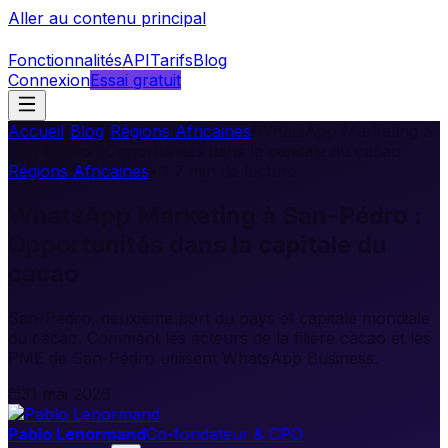
Aller au contenu principal
Fonctionnalités
API
Tarifs
Blog
Connexion
Essai gratuit
Accueil
/
Blog
/
Régions Africaines
/
WhatsApp Marketing à
San-Pédro : Opportunités dans la capitale du cacao
Régions Africaines
•
7
min de lecture
WhatsApp Marketing à San-Pédro :
Opportunités dans la capitale du
cacao
San-Pédro, deuxième port du pays et capitale mondiale
du cacao. Comment les acteurs de la filière cacao et les
PME de San-Pédro utilisent WhatsApp Business.
31 mai 2026
Pablo Lenormand
Co-fondateur & CPO