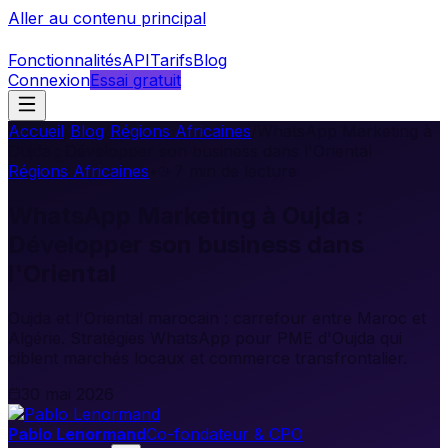
Aller au contenu principal
Fonctionnalités
API
Tarifs
Blog
Connexion
Essai gratuit
Accueil
/
Blog
/
Régions Africaines
/
WhatsApp Marketing à
Oujda : Développer son business dans l'Oriental
Régions Africaines
•
7
min de lecture
WhatsApp Marketing à Oujda :
Développer son business dans
l'Oriental
Oujda et l'Oriental marocain : carrefour entre Maroc et
Algérie. Stratégies WhatsApp pour PME d'Oujda qui
ciblent marchés locaux et commerce transfrontalier.
30 mai 2026
Pablo Lenormand
Co-fondateur & CPO