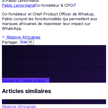
Pablo Lenormand
Co-fondateur & CPO
Co-fondateur et Chief Product Officer de Whakup,
Pablo conçoit les fonctionnalités qui permettent aux
marques africaines de maximiser leur impact sur
WhatsApp.
Régions Africaines
Partager :
🚀
Prêt à passer à l'action ?
Essayez Whakup gratuitement pendant 15 jours. Aucune
carte bancaire requise.
Démarrer l'essai gratuit
Articles similaires
💬
Régions Africaines