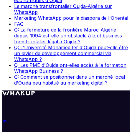
économiques d'Oujda
Le marché transfrontalier Oujda-Algérie sur
WhatsApp
Marketing WhatsApp pour la diaspora de l'Oriental
FAQ
Q: La fermeture de la frontière Maroc-Algérie
depuis 1994 est-elle un obstacle à tout business
transfrontalier légal à Oujda ?
Q: L'Université Mohamed Ier d'Oujda peut-elle être
un levier de développement commercial via
WhatsApp ?
Q: Les PME d'Oujda ont-elles accès à la formation
WhatsApp Business ?
Q: Comment se positionner dans un marché local
d'Oujda peu habitué au marketing digital ?
Transformez WhatsApp en véritable moteur de
croissance. Segmentez, automatisez, analysez.
Produit