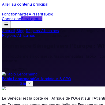
Aller au contenu principal
Fonctionnalités
API
Tarifs
Blog
Connexion
Essai gratuit
Accueil
/
Blog
/
Régions Africaines
/
Commerce Sénégal vers l
Régions Africaines
•
7
min de lecture
Commerce Sénégal vers l'Europe : Wh
Thiéboudienne en conserve, tissus sénégalais, bijoux : 
diaspora.
29 mai 2026
Pablo Lenormand
Co-fondateur & CPO
Partager :
Le Sénégal est la porte de l'Afrique de l'Ouest sur l'Atlan
en France, ses communautés en Italie, en Espagne et en 