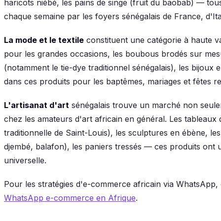
haricots niébé, les pains de singe (fruit du baobab) — to
chaque semaine par les foyers sénégalais de France, d'Ita
La mode et le textile
constituent une catégorie à haute va
pour les grandes occasions, les boubous brodés sur mesur
(notamment le tie-dye traditionnel sénégalais), les bijoux 
dans ces produits pour les baptêmes, mariages et fêtes rel
L'artisanat d'art
sénégalais trouve un marché non seulem
chez les amateurs d'art africain en général. Les tableaux 
traditionnelle de Saint-Louis), les sculptures en ébène, l
djembé, balafon), les paniers tressés — ces produits ont u
universelle.
Pour les stratégies d'e-commerce africain via WhatsApp, c
WhatsApp e-commerce en Afrique
.