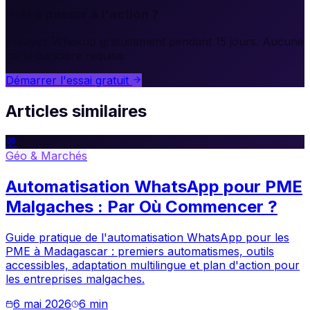
Prêt à passer à l'action ?
Essayez Whakup gratuitement pendant 15 jours. Aucune
carte bancaire requise.
Démarrer l'essai gratuit
Articles similaires
💬
Géo & Marchés
Automatisation WhatsApp pour PME
Malgaches : Par Où Commencer ?
Guide pratique de l'automatisation WhatsApp pour les
PME à Madagascar : premiers automatismes, outils
accessibles, adaptation multilingue et plan d'action pour
les entreprises malgaches.
6 mai 2026
6
min