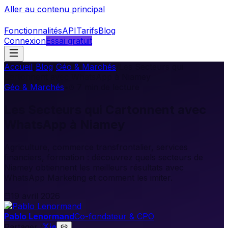
Aller au contenu principal
Fonctionnalités
API
Tarifs
Blog
Connexion
Essai gratuit
Accueil
/
Blog
/
Géo & Marchés
/
Les Secteurs qui
Cartonnent avec WhatsApp à Niamey
Géo & Marchés
•
7
min de lecture
Les Secteurs qui Cartonnent avec
WhatsApp à Niamey
Agriculture, commerce transfrontalier, services
financiers, formation : découvrez quels secteurs de
Niamey obtiennent les meilleurs résultats avec
WhatsApp Marketing et comment les imiter.
19 avril 2026
Pablo Lenormand
Co-fondateur & CPO
Partager :