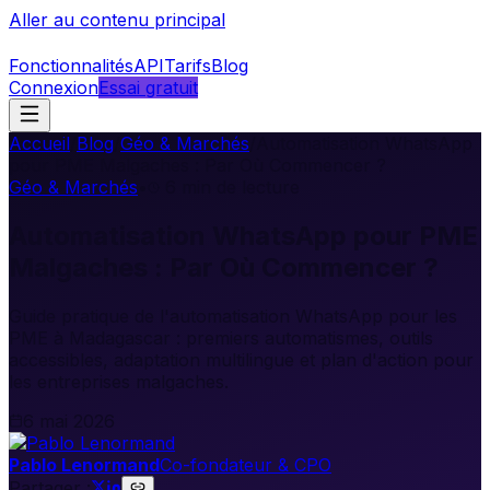
Aller au contenu principal
Fonctionnalités
API
Tarifs
Blog
Connexion
Essai gratuit
Accueil
/
Blog
/
Géo & Marchés
/
Automatisation WhatsApp
pour PME Malgaches : Par Où Commencer ?
Géo & Marchés
•
6
min de lecture
Automatisation WhatsApp pour PME
Malgaches : Par Où Commencer ?
Guide pratique de l'automatisation WhatsApp pour les
PME à Madagascar : premiers automatismes, outils
accessibles, adaptation multilingue et plan d'action pour
les entreprises malgaches.
6 mai 2026
Pablo Lenormand
Co-fondateur & CPO
Partager :