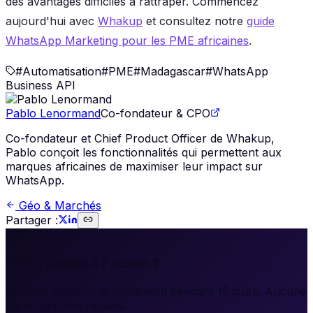
des avantages difficiles à rattraper. Commencez
aujourd'hui avec
Whakup
et consultez notre
guide
WhatsApp Marketing pour les PME africaines
.
#
Automatisation
#
PME
#
Madagascar
#
WhatsApp
Business API
Pablo Lenormand
Co-fondateur & CPO
Co-fondateur et Chief Product Officer de Whakup,
Pablo conçoit les fonctionnalités qui permettent aux
marques africaines de maximiser leur impact sur
WhatsApp.
Géo & Marchés
Partager :
🚀
Prêt à passer à l'action ?
Essayez Whakup gratuitement pendant 15 jours. Aucune
carte bancaire requise.