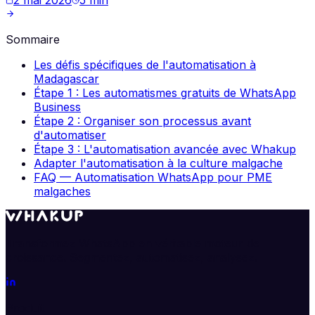
Sommaire
Les défis spécifiques de l'automatisation à
Madagascar
Étape 1 : Les automatismes gratuits de WhatsApp
Business
Étape 2 : Organiser son processus avant
d'automatiser
Étape 3 : L'automatisation avancée avec Whakup
Adapter l'automatisation à la culture malgache
FAQ — Automatisation WhatsApp pour PME
malgaches
Transformez WhatsApp en véritable moteur de
croissance. Segmentez, automatisez, analysez.
Produit