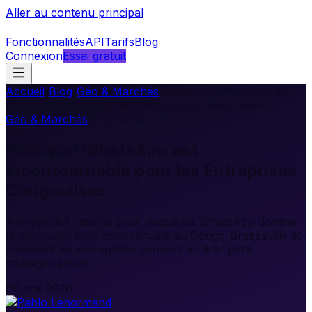
Aller au contenu principal
Fonctionnalités
API
Tarifs
Blog
Connexion
Essai gratuit
Accueil
/
Blog
/
Géo & Marchés
/
Pourquoi WhatsApp est
Incontournable pour les Entreprises Congolaises
Géo & Marchés
•
5
min de lecture
Pourquoi WhatsApp est
Incontournable pour les Entreprises
Congolaises
Analyse des raisons pour lesquelles WhatsApp domine
la communication commerciale au Congo-Brazzaville et
comment les entreprises peuvent en tirer parti
stratégiquement.
3 mai 2026