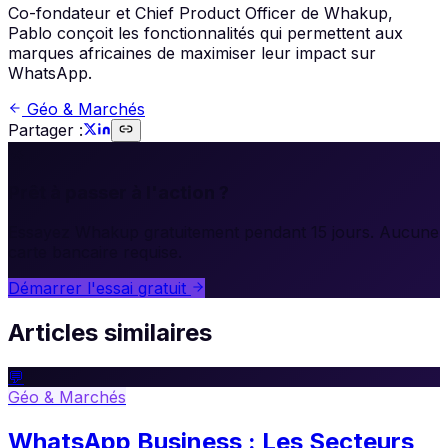
Co-fondateur et Chief Product Officer de Whakup,
Pablo conçoit les fonctionnalités qui permettent aux
marques africaines de maximiser leur impact sur
WhatsApp.
Géo & Marchés
Partager :
🚀
Prêt à passer à l'action ?
Essayez Whakup gratuitement pendant 15 jours. Aucune
carte bancaire requise.
Démarrer l'essai gratuit
Articles similaires
💬
Géo & Marchés
WhatsApp Business : Les Secteurs