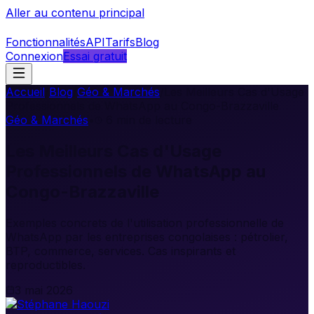
Aller au contenu principal
Fonctionnalités
API
Tarifs
Blog
Connexion
Essai gratuit
Accueil
/
Blog
/
Géo & Marchés
/
Les Meilleurs Cas d'Usage
Professionnels de WhatsApp au Congo-Brazzaville
Géo & Marchés
•
6
min de lecture
Les Meilleurs Cas d'Usage
Professionnels de WhatsApp au
Congo-Brazzaville
Exemples concrets de l'utilisation professionnelle de
WhatsApp par les entreprises congolaises : pétrolier,
BTP, commerce, services. Cas inspirants et
reproductibles.
3 mai 2026