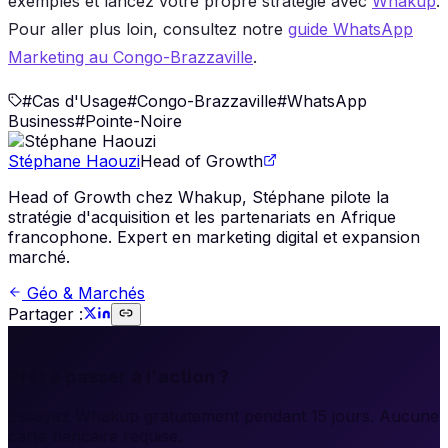
exemples et lancez votre propre stratégie avec
Whakup
.
Pour aller plus loin, consultez notre
guide WhatsApp
Marketing au Congo-Brazzaville
.
#
Cas d'Usage
#
Congo-Brazzaville
#
WhatsApp
Business
#
Pointe-Noire
Stéphane Haouzi
Head of Growth
Head of Growth chez Whakup, Stéphane pilote la
stratégie d'acquisition et les partenariats en Afrique
francophone. Expert en marketing digital et expansion
marché.
Géo & Marchés
Partager :
🚀
Prêt à passer à l'action ?
Essayez Whakup gratuitement pendant 15 jours. Aucune
carte bancaire requise.