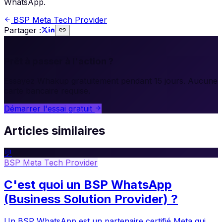
WhatsApp.
BSP Meta Tech Provider
Partager :
🚀
Prêt à passer à l'action ?
Essayez Whakup gratuitement pendant 15 jours. Aucune
carte bancaire requise.
Démarrer l'essai gratuit
Articles similaires
💬
BSP Meta Tech Provider
C'est quoi un BSP WhatsApp
(Business Solution Provider) ?
Un BSP WhatsApp est un partenaire certifié Meta qui