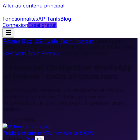
Aller au contenu principal
Fonctionnalités
API
Tarifs
Blog
Connexion
Essai gratuit
Accueil
/
Blog
/
BSP Meta Tech Provider
/
Développer
l'intégration WhatsApp en interne : coûts et délais réels
BSP Meta Tech Provider
•
6
min de lecture
Développer l'intégration WhatsApp
en interne : coûts et délais réels
Combien coûte vraiment une intégration WhatsApp
développée en interne ? Délais, ressources,
infrastructure : le bilan réel avant de prendre votre
décision.
17 juin 2026
Pablo Lenormand
Co-fondateur & CPO
Partager :