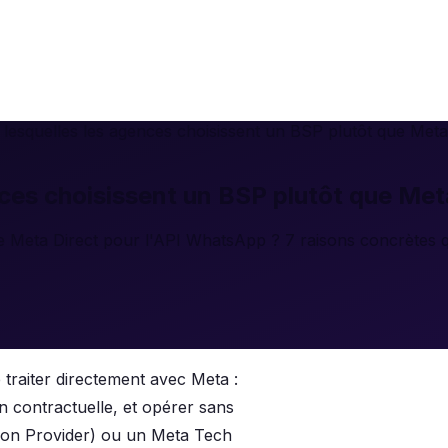
 lesquelles les agences choisissent un BSP plutôt que Meta
nces choisissent un BSP plutôt que Met
 Meta Direct pour l'API WhatsApp ? 7 raisons concrètes qu
traiter directement avec Meta :
on contractuelle, et opérer sans
ion Provider) ou un Meta Tech