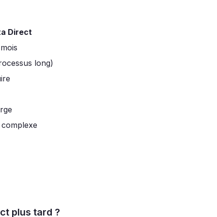
a Direct
 mois
rocessus long)
ire
arge
/ complexe
ct plus tard ?