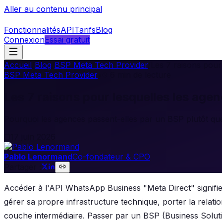
Aller au contenu principal
Fonctionnalités
API
Tarifs
Blog
Connexion
Essai gratuit
Accueil
/
Blog
/
BSP Meta Tech Provider
/
Les 7 raisons pour
BSP Meta Tech Provider
•
6
min de lecture
Les 7 raisons pour lesquelles les age
Pourquoi les agences passent-elles par un BSP plutôt que
17 juin 2026
Pablo Lenormand
Co-fondateur & CPO
Partager :
Accéder à l'API WhatsApp Business "Meta Direct" signifie 
gérer sa propre infrastructure technique, porter la relati
couche intermédiaire. Passer par un BSP (Business Solut