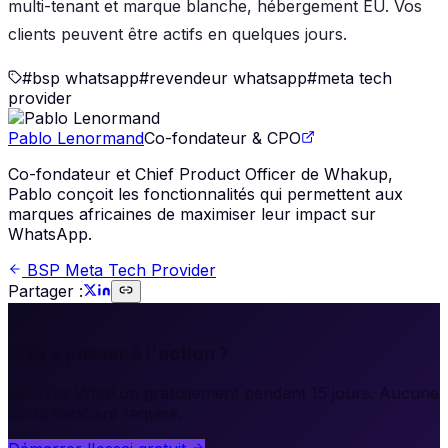
multi-tenant et marque blanche, hébergement EU. Vos
clients peuvent être actifs en quelques jours.
#
bsp whatsapp
#
revendeur whatsapp
#
meta tech
provider
Pablo Lenormand
Co-fondateur & CPO
Co-fondateur et Chief Product Officer de Whakup,
Pablo conçoit les fonctionnalités qui permettent aux
marques africaines de maximiser leur impact sur
WhatsApp.
BSP Meta Tech Provider
Partager :
🚀
Prêt à passer à l'action ?
Essayez Whakup gratuitement pendant 15 jours. Aucune
carte bancaire requise.