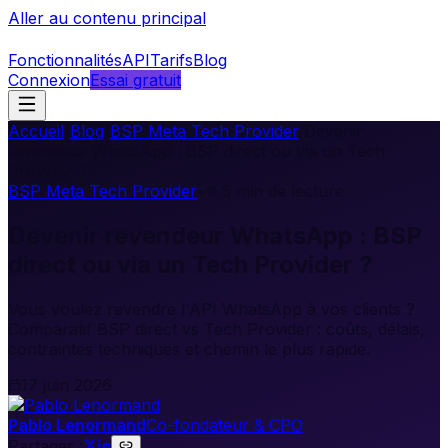
Aller au contenu principal
Fonctionnalités
API
Tarifs
Blog
Connexion
Essai gratuit
Accueil
/
Blog
/
BSP Meta Tech Provider
/
Devenir
revendeur WhatsApp : BSP direct ou via un Tech
Provider ?
BSP Meta Tech Provider
•
5
min de lecture
Devenir revendeur WhatsApp : BSP
direct ou via un Tech Provider ?
Vous voulez revendre l'API WhatsApp à vos clients ?
Comparatif BSP direct vs Tech Provider : coûts, délais,
contraintes techniques et chemin le plus rapide.
17 juin 2026
Pablo Lenormand
Co-fondateur & CPO
Partager :