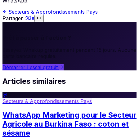
WhatsApp.
Secteurs & Approfondissements Pays
Partager :
🚀
Prêt à passer à l'action ?
Essayez Whakup gratuitement pendant 15 jours. Aucune
carte bancaire requise.
Démarrer l'essai gratuit
Articles similaires
💬
Secteurs & Approfondissements Pays
WhatsApp Marketing pour le Secteur
Agricole au Burkina Faso : coton et
sésame