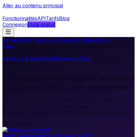
Aller au contenu principal
Fonctionnalités
API
Tarifs
Blog
Connexion
Essai gratuit
Accueil
/
Blog
/
Secteurs & Approfondissements
Pays
/
WhatsApp Marketing pour le Secteur Agricole au
Mali : coton et céréales
Secteurs & Approfondissements Pays
•
6
min de
lecture
WhatsApp Marketing pour le Secteur
Agricole au Mali : coton et céréales
Comment les acteurs de la filière agricole malienne —
coton, céréales, riz — utilisent WhatsApp pour
améliorer la commercialisation et accéder aux marchés.
15 juin 2026
Pablo Lenormand
Co-fondateur & CPO