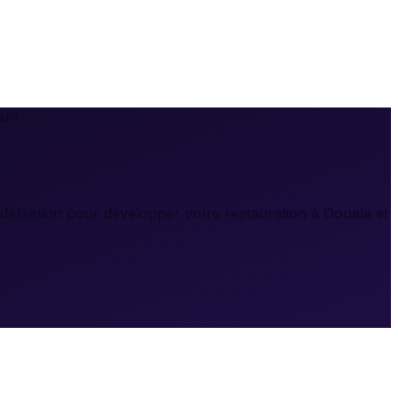
oun
lisation pour développer votre restauration à Douala et