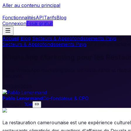
Aller au contenu principal
Fonctionnalités
API
Tarifs
Blog
Connexion
Essai gratuit
Accueil
/
Blog
/
Secteurs & Approfondissements Pays
/
Whats
Secteurs & Approfondissements Pays
•
7
min de lecture
WhatsApp Marketing pour les Restau
Guide WhatsApp marketing pour les restaurants et maqui
Yaoundé.
11 juin 2026
Pablo Lenormand
Co-fondateur & CPO
Partager :
La restauration camerounaise est une expérience culturell
restaurants climatisés des quartiers d'affaires de Douala