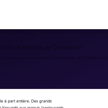
App Marketing pour les Restaurants et Maquis au Camer
rants et Maquis au Cameroun
s camerounais : commandes, promotions, MTN MoMo et fidé
e à part entière. Des grands
 et Yaoundé aux maquis (restaurants