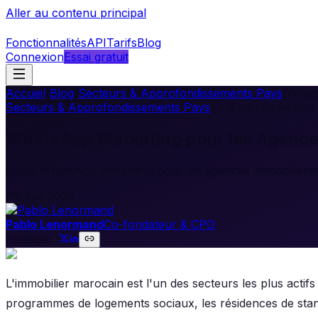
Aller au contenu principal
Fonctionnalités
API
Tarifs
Blog
Connexion
Essai gratuit
Accueil
/
Blog
/
Secteurs & Approfondissements Pays
/
Whats
Secteurs & Approfondissements Pays
•
6
min de lecture
WhatsApp Marketing pour les Agence
Guide WhatsApp marketing pour les agences immobilières m
8 juin 2026
Pablo Lenormand
Co-fondateur & CPO
Partager :
L'immobilier marocain est l'un des secteurs les plus actifs
programmes de logements sociaux, les résidences de stan