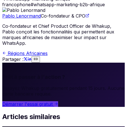
francophone
#
whatsapp-marketing-b2b-afrique
Pablo Lenormand
Co-fondateur & CPO
Co-fondateur et Chief Product Officer de Whakup,
Pablo conçoit les fonctionnalités qui permettent aux
marques africaines de maximiser leur impact sur
WhatsApp.
Régions Africaines
Partager :
🚀
Prêt à passer à l'action ?
Essayez Whakup gratuitement pendant 15 jours. Aucune
carte bancaire requise.
Démarrer l'essai gratuit
Articles similaires