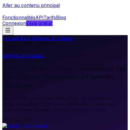
Aller au contenu principal
Fonctionnalités
API
Tarifs
Blog
Connexion
Essai gratuit
Accueil
/
Blog
/
Régions Africaines
/
PME Golfe de Guinée :
mutualiser les campagnes WhatsApp à l'échelle
régionale
Régions Africaines
•
6
min de lecture
PME Golfe de Guinée : mutualiser les
campagnes WhatsApp à l'échelle
régionale
Lancez des campagnes WhatsApp cohérentes dans le
Golfe de Guinée. Guide pour distributeurs régionaux
opérant entre Abidjan, Accra, Lagos et Douala.
22 mai 2026