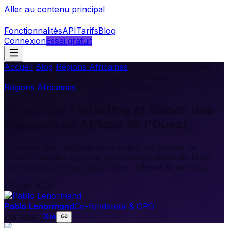
Aller au contenu principal
Fonctionnalités
API
Tarifs
Blog
Connexion
Essai gratuit
Accueil
/
Blog
/
Régions Africaines
/
WhatsApp Marketing et
Saison des Mangues en Afrique de l'Ouest
Régions Africaines
•
6
min de lecture
WhatsApp Marketing et Saison des
Mangues en Afrique de l'Ouest
La saison des mangues (avril-juillet) en Afrique de
l'Ouest : surplus agricole, prix cassés, demande forte.
Comment les acteurs de la filière utilisent WhatsApp.
6 juin 2026
Pablo Lenormand
Co-fondateur & CPO
Partager :