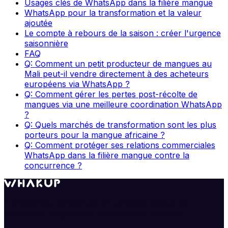
Usages clés de WhatsApp dans la filière mangue
WhatsApp pour la transformation et la valeur
ajoutée
Le compte à rebours de la saison : créer l'urgence
saisonnière
FAQ
Q: Comment un petit producteur de mangues au
Mali peut-il vendre directement à des acheteurs
européens via WhatsApp ?
Q: Comment gérer les pertes post-récolte de
mangues via une meilleure coordination WhatsApp
?
Q: Quels marchés de transformation sont les plus
porteurs pour la mangue africaine ?
Q: Comment protéger ses relations commerciales
WhatsApp dans la filière mangue contre la
concurrence ?
Transformez WhatsApp en véritable moteur de
croissance. Segmentez, automatisez, analysez.