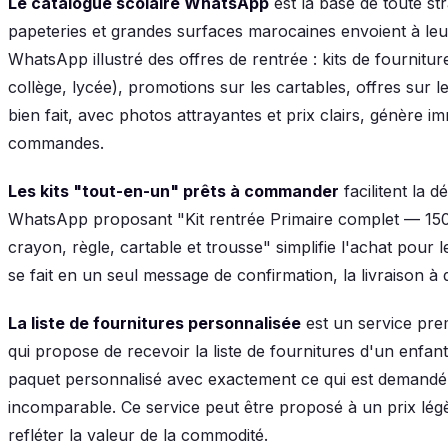
Le catalogue scolaire WhatsApp
est la base de toute str
papeteries et grandes surfaces marocaines envoient à leur
WhatsApp illustré des offres de rentrée : kits de fournitur
collège, lycée), promotions sur les cartables, offres sur 
bien fait, avec photos attrayantes et prix clairs, génère
commandes.
Les kits "tout-en-un" prêts à commander
facilitent la 
WhatsApp proposant "Kit rentrée Primaire complet — 150 M
crayon, règle, cartable et trousse" simplifie l'achat pou
se fait en un seul message de confirmation, la livraison à 
La liste de fournitures personnalisée
est un service pr
qui propose de recevoir la liste de fournitures d'un enf
paquet personnalisé avec exactement ce qui est demandé 
incomparable. Ce service peut être proposé à un prix l
refléter la valeur de la commodité.