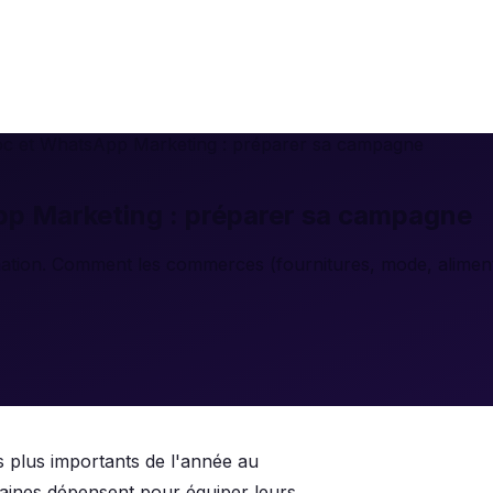
oc et WhatsApp Marketing : préparer sa campagne
pp Marketing : préparer sa campagne
tion. Comment les commerces (fournitures, mode, alimentat
 plus importants de l'année au
aines dépensent pour équiper leurs