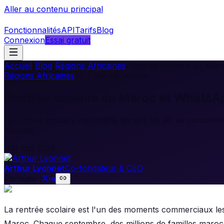
Aller au contenu principal
Fonctionnalités
API
Tarifs
Blog
Connexion
Essai gratuit
Accueil
/
Blog
/
Régions Africaines
/
Rentrée scolaire au Mar
Régions Africaines
•
7
min de lecture
Rentrée scolaire au Maroc et WhatsA
La rentrée scolaire marocaine génère un pic de consomma
période.
31 mai 2026
Arthur Lyonnet
Co-fondateur & CEO
Partager :
La rentrée scolaire est l'un des moments commerciaux les
Maroc. Chaque septembre, des millions de familles maroc