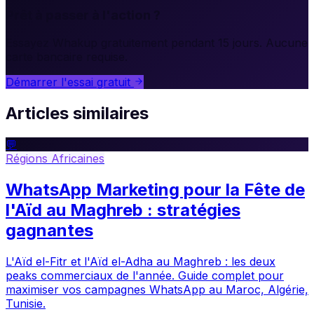
Prêt à passer à l'action ?
Essayez Whakup gratuitement pendant 15 jours. Aucune
carte bancaire requise.
Démarrer l'essai gratuit
Articles similaires
💬
Régions Africaines
WhatsApp Marketing pour la Fête de
l'Aïd au Maghreb : stratégies
gagnantes
L'Aïd el-Fitr et l'Aïd el-Adha au Maghreb : les deux
peaks commerciaux de l'année. Guide complet pour
maximiser vos campagnes WhatsApp au Maroc, Algérie,
Tunisie.