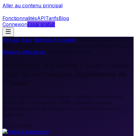
Aller au contenu principal
Fonctionnalités
API
Tarifs
Blog
Connexion
Essai gratuit
Accueil
/
Blog
/
Régions Africaines
/
WhatsApp Marketing à
Oran : Guide pour les entreprises algériennes de l'Ouest
Régions Africaines
•
6
min de lecture
WhatsApp Marketing à Oran : Guide
pour les entreprises algériennes de
l'Ouest
Oran, deuxième ville d'Algérie : industrie, commerce,
université. Comment les PME oranaises utilisent
WhatsApp pour développer leur clientèle locale et
régionale.
2 juin 2026