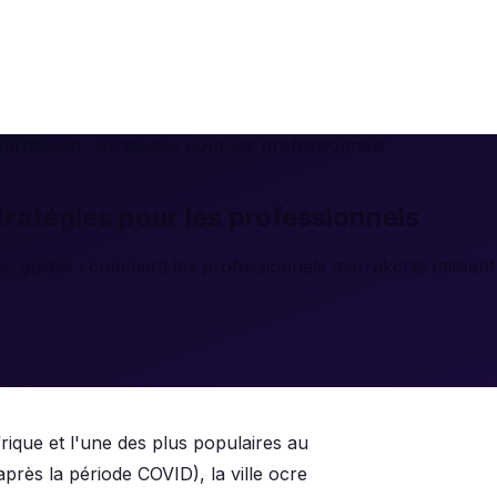
rrakech : Stratégies pour les professionnels
atégies pour les professionnels
, guides : comment les professionnels marrakchis utilisent 
frique et l'une des plus populaires au
après la période COVID), la ville ocre