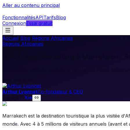
Aller au contenu principal
Fonctionnalités
API
Tarifs
Blog
Connexion
Essai gratuit
Accueil
/
Blog
/
Régions Africaines
/
WhatsApp Marketing à Ma
Régions Africaines
•
7
min de lecture
WhatsApp Marketing à Marrakech : Str
Marrakech, capitale touristique du Maroc. Riads, boutiques
30 mai 2026
Arthur Lyonnet
Co-fondateur & CEO
Partager :
Marrakech est la destination touristique la plus visitée d'A
monde. Avec 4 à 5 millions de visiteurs annuels (avant et 