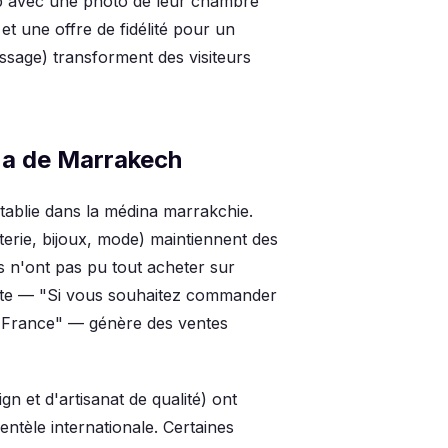
 avec une photo de leur chambre
t une offre de fidélité pour un
sage) transforment des visiteurs
na de Marrakech
tablie dans la médina marrakchie.
terie, bijoux, mode) maintiennent des
is n'ont pas pu tout acheter sur
ite — "Si vous souhaitez commander
en France" — génère des ventes
gn et d'artisanat de qualité) ont
ntèle internationale. Certaines