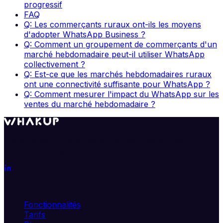
progressif
FAQ
Q: Les commerçants ruraux ont-ils les moyens
d'adopter WhatsApp Business ?
Q: Comment un groupement de commerçants d'un
marché hebdomadaire peut-il utiliser WhatsApp
collectivement ?
Q: Est-ce que les marchés hebdomadaires ruraux
ont une connectivité suffisante pour WhatsApp ?
Q: Comment mesurer l'impact du WhatsApp sur les
ventes du marché hebdomadaire ?
Transformez WhatsApp en véritable moteur de
croissance. Segmentez, automatisez, analysez.
Produit
Fonctionnalités
Tarifs