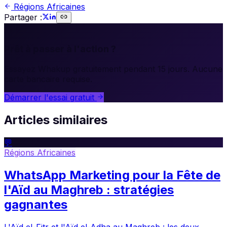
Régions Africaines
Partager :
🚀
Prêt à passer à l'action ?
Essayez Whakup gratuitement pendant 15 jours. Aucune
carte bancaire requise.
Démarrer l'essai gratuit
Articles similaires
💬
Régions Africaines
WhatsApp Marketing pour la Fête de
l'Aïd au Maghreb : stratégies
gagnantes
L'Aïd el-Fitr et l'Aïd el-Adha au Maghreb : les deux