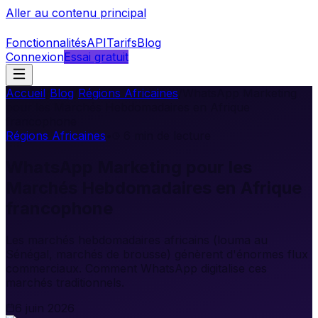
Aller au contenu principal
Fonctionnalités
API
Tarifs
Blog
Connexion
Essai gratuit
Accueil
/
Blog
/
Régions Africaines
/
WhatsApp Marketing
pour les Marchés Hebdomadaires en Afrique
francophone
Régions Africaines
•
6
min de lecture
WhatsApp Marketing pour les
Marchés Hebdomadaires en Afrique
francophone
Les marchés hebdomadaires africains (louma au
Sénégal, marchés de brousse) génèrent d'énormes flux
commerciaux. Comment WhatsApp digitalise ces
marchés traditionnels.
6 juin 2026