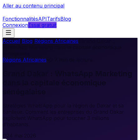
Aller au contenu principal
Fonctionnalités
API
Tarifs
Blog
Connexion
Essai gratuit
Accueil
/
Blog
/
Régions Africaines
/
Grand Dakar :
WhatsApp Marketing dans la capitale économique
sénégalaise
Régions Africaines
•
7
min de lecture
Grand Dakar : WhatsApp Marketing
dans la capitale économique
sénégalaise
Stratégies WhatsApp pour la région de Dakar et sa
banlieue. Comment les entreprises du Grand Dakar
exploitent WhatsApp pour toucher 3 millions
d'habitants.
24 mai 2026