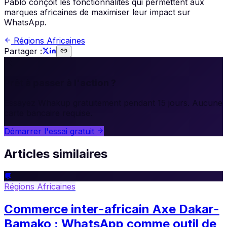
Pablo conçoit les fonctionnalités qui permettent aux
marques africaines de maximiser leur impact sur
WhatsApp.
Régions Africaines
Partager :
🚀
Prêt à passer à l'action ?
Essayez Whakup gratuitement pendant 15 jours. Aucune
carte bancaire requise.
Démarrer l'essai gratuit
Articles similaires
💬
Régions Africaines
Commerce inter-africain Axe Dakar-
Bamako : WhatsApp comme outil de