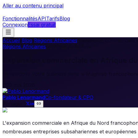
Aller au contenu principal
Fonctionnalités
API
Tarifs
Blog
Connexion
Essai gratuit
Accueil
/
Blog
/
Régions Africaines
/
Expansion commerciale 
Régions Africaines
•
7
min de lecture
Expansion commerciale en Afrique d
Développez votre business dans le Maghreb francophone 
23 mai 2026
Pablo Lenormand
Co-fondateur & CPO
Partager :
L'expansion commerciale en Afrique du Nord francophon
nombreuses entreprises subsahariennes et européennes c