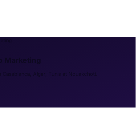
eting
p Marketing
 Casablanca, Alger, Tunis et Nouakchott.