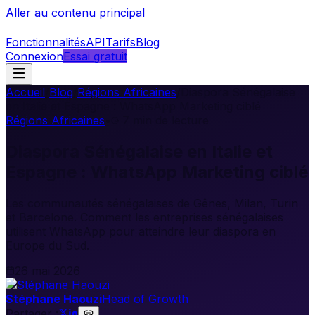
Aller au contenu principal
Fonctionnalités
API
Tarifs
Blog
Connexion
Essai gratuit
Accueil
/
Blog
/
Régions Africaines
/
Diaspora Sénégalaise
en Italie et Espagne : WhatsApp Marketing ciblé
Régions Africaines
•
7
min de lecture
Diaspora Sénégalaise en Italie et
Espagne : WhatsApp Marketing ciblé
Les communautés sénégalaises de Gênes, Milan, Turin
et Barcelone. Comment les entreprises sénégalaises
utilisent WhatsApp pour atteindre leur diaspora en
Europe du Sud.
26 mai 2026
Stéphane Haouzi
Head of Growth
Partager :