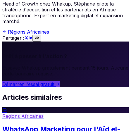
Head of Growth chez Whakup, Stéphane pilote la
stratégie d'acquisition et les partenariats en Afrique
francophone. Expert en marketing digital et expansion
marché.
Régions Africaines
Partager :
🚀
Prêt à passer à l'action ?
Essayez Whakup gratuitement pendant 15 jours. Aucune
carte bancaire requise.
Démarrer l'essai gratuit
Articles similaires
💬
Régions Africaines
WhatsApp Marketing pour l'Aïd el-