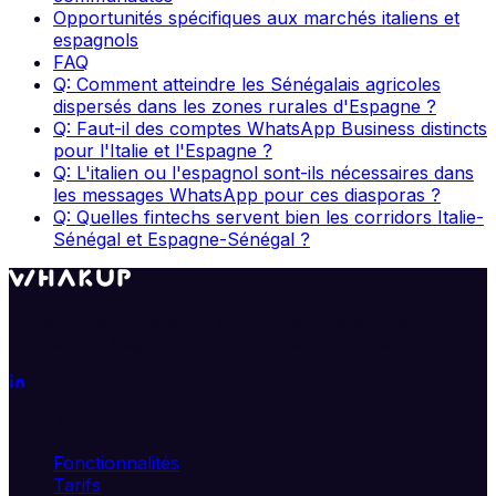
Opportunités spécifiques aux marchés italiens et
espagnols
FAQ
Q: Comment atteindre les Sénégalais agricoles
dispersés dans les zones rurales d'Espagne ?
Q: Faut-il des comptes WhatsApp Business distincts
pour l'Italie et l'Espagne ?
Q: L'italien ou l'espagnol sont-ils nécessaires dans
les messages WhatsApp pour ces diasporas ?
Q: Quelles fintechs servent bien les corridors Italie-
Sénégal et Espagne-Sénégal ?
Transformez WhatsApp en véritable moteur de
croissance. Segmentez, automatisez, analysez.
Produit
Fonctionnalités
Tarifs