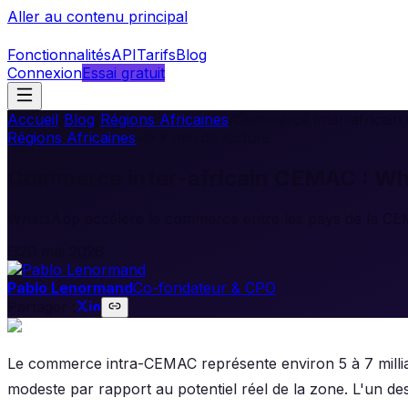
Aller au contenu principal
Fonctionnalités
API
Tarifs
Blog
Connexion
Essai gratuit
Accueil
/
Blog
/
Régions Africaines
/
Commerce inter-africai
Régions Africaines
•
7
min de lecture
Commerce inter-africain CEMAC : Wh
WhatsApp accélère le commerce entre les pays de la CE
20 mai 2026
Pablo Lenormand
Co-fondateur & CPO
Partager :
Le commerce intra-CEMAC représente environ 5 à 7 milliar
modeste par rapport au potentiel réel de la zone. L'un des