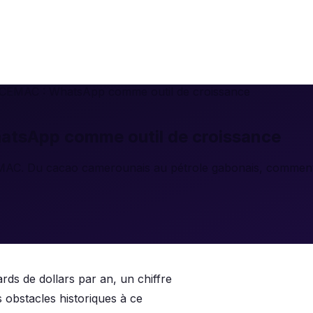
n CEMAC : WhatsApp comme outil de croissance
atsApp comme outil de croissance
MAC. Du cacao camerounais au pétrole gabonais, comment
ds de dollars par an, un chiffre
 obstacles historiques à ce