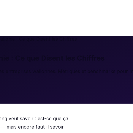
onie : Ce que Disent les Chiffres
e : Ce que Disent les Chiffres
les entreprises wallonnes. Métriques et benchmarks pour
ing veut savoir : est-ce que ça
— mais encore faut-il savoir