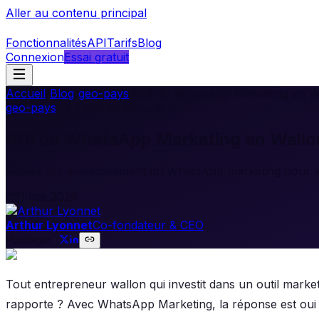
Aller au contenu principal
Fonctionnalités
API
Tarifs
Blog
Connexion
Essai gratuit
Accueil
/
Blog
/
geo-pays
/
ROI du WhatsApp Marketing en Wall
geo-pays
•
7
min de lecture
ROI du WhatsApp Marketing en Walloni
Retour sur investissement du WhatsApp marketing pour 
11 mai 2026
Arthur Lyonnet
Co-fondateur & CEO
Partager :
Tout entrepreneur wallon qui investit dans un outil market
rapporte ? Avec WhatsApp Marketing, la réponse est oui 