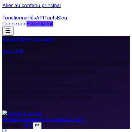
Aller au contenu principal
Fonctionnalités
API
Tarifs
Blog
Connexion
Essai gratuit
Accueil
/
Blog
/
geo-pays
/
ROI du WhatsApp Marketing en
Haïti : Ce que Disent les Chiffres
geo-pays
•
7
min de lecture
ROI du WhatsApp Marketing en Haïti
: Ce que Disent les Chiffres
Mesurer le retour sur investissement de votre
WhatsApp marketing en Haïti. Données concrètes et
benchmarks adaptés au marché haïtien.
10 mai 2026
Arthur Lyonnet
Co-fondateur & CEO
Partager :