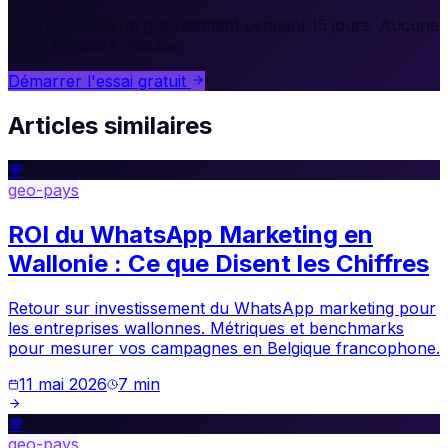
Essayez Whakup gratuitement pendant 15 jours. Aucune
carte bancaire requise.
Démarrer l'essai gratuit
Articles similaires
💬
geo-pays
ROI du WhatsApp Marketing en
Wallonie : Ce que Disent les Chiffres
Retour sur investissement du WhatsApp marketing pour
les entreprises wallonnes. Métriques et benchmarks
pour mesurer vos campagnes en Belgique francophone.
11 mai 2026
7
min
💬
geo-pays