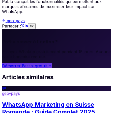
Pablo conçoit les fonctionnalités qui permettent aux
marques africaines de maximiser leur impact sur
WhatsApp.
geo-pays
Partager :
🚀
Prêt à passer à l'action ?
Essayez Whakup gratuitement pendant 15 jours. Aucune
carte bancaire requise.
Démarrer l'essai gratuit
Articles similaires
💬
geo-pays
WhatsApp Marketing en Suisse
Romande : Guide Complet 2025