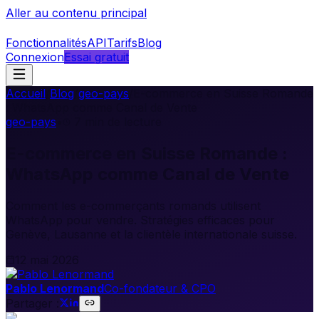
Aller au contenu principal
Fonctionnalités
API
Tarifs
Blog
Connexion
Essai gratuit
Accueil
/
Blog
/
geo-pays
/
E-commerce en Suisse Romande
: WhatsApp comme Canal de Vente
geo-pays
•
7
min de lecture
E-commerce en Suisse Romande :
WhatsApp comme Canal de Vente
Comment les e-commerçants romands utilisent
WhatsApp pour vendre. Stratégies efficaces pour
Genève, Lausanne et la clientèle internationale suisse.
12 mai 2026
Pablo Lenormand
Co-fondateur & CPO
Partager :