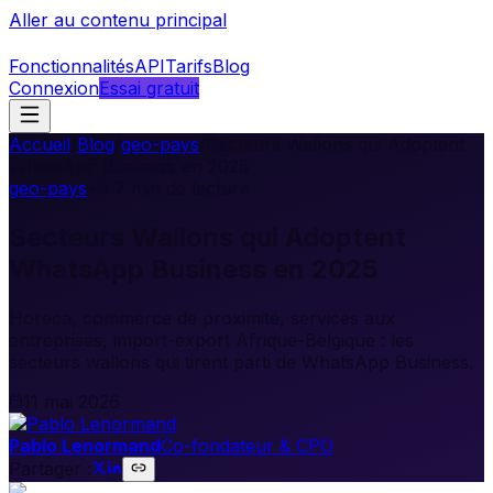
Aller au contenu principal
Fonctionnalités
API
Tarifs
Blog
Connexion
Essai gratuit
Accueil
/
Blog
/
geo-pays
/
Secteurs Wallons qui Adoptent
WhatsApp Business en 2025
geo-pays
•
7
min de lecture
Secteurs Wallons qui Adoptent
WhatsApp Business en 2025
Horeca, commerce de proximité, services aux
entreprises, import-export Afrique-Belgique : les
secteurs wallons qui tirent parti de WhatsApp Business.
11 mai 2026
Pablo Lenormand
Co-fondateur & CPO
Partager :