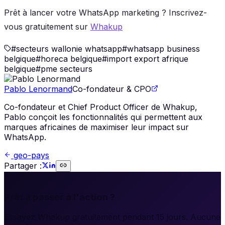
Prêt à lancer votre WhatsApp marketing ? Inscrivez-
vous gratuitement sur
Whakup
#
secteurs wallonie whatsapp
#
whatsapp business
belgique
#
horeca belgique
#
import export afrique
belgique
#
pme secteurs
Pablo Lenormand
Co-fondateur & CPO
Co-fondateur et Chief Product Officer de Whakup,
Pablo conçoit les fonctionnalités qui permettent aux
marques africaines de maximiser leur impact sur
WhatsApp.
geo-pays
Partager :
🚀
Prêt à passer à l'action ?
Essayez Whakup gratuitement pendant 15 jours. Aucune