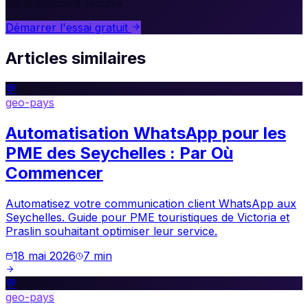
carte bancaire requise.
Démarrer l'essai gratuit
Articles similaires
💬
geo-pays
Automatisation WhatsApp pour les
PME des Seychelles : Par Où
Commencer
Automatisez votre communication client WhatsApp aux
Seychelles. Guide pour PME touristiques de Victoria et
Praslin souhaitant optimiser leur service.
18 mai 2026
7
min
💬
geo-pays