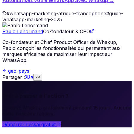
Automatisez votre WhatsApp avec Whakup →
#
whatsapp-marketing-afrique-francophone
#
guide-
whatsapp-marketing-2025
Pablo Lenormand
Co-fondateur & CPO
Co-fondateur et Chief Product Officer de Whakup,
Pablo conçoit les fonctionnalités qui permettent aux
marques africaines de maximiser leur impact sur
WhatsApp.
geo-pays
Partager :
🚀
Prêt à passer à l'action ?
Essayez Whakup gratuitement pendant 15 jours. Aucune
carte bancaire requise.
Démarrer l'essai gratuit