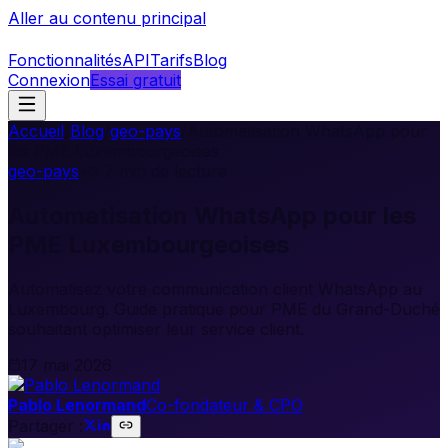
Aller au contenu principal
Fonctionnalités
API
Tarifs
Blog
Connexion
Essai gratuit
Accueil
/
Blog
/
geo-pays
/
Automatisation WhatsApp pour
les PME Luxembourgeoises
geo-pays
•
7
min de lecture
Automatisation WhatsApp pour les
PME Luxembourgeoises
Automatisez votre communication client WhatsApp au
Luxembourg. Guide pratique pour PME du Grand-Duché
souhaitant optimiser leur service client.
17 mai 2026
Pablo Lenormand
Co-fondateur & CPO
Partager :