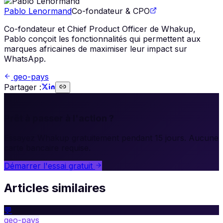
Pablo Lenormand
Co-fondateur & CPO
Co-fondateur et Chief Product Officer de Whakup,
Pablo conçoit les fonctionnalités qui permettent aux
marques africaines de maximiser leur impact sur
WhatsApp.
geo-pays
Partager :
🚀
Prêt à passer à l'action ?
Essayez Whakup gratuitement pendant 15 jours. Aucune
carte bancaire requise.
Démarrer l'essai gratuit
Articles similaires
💬
geo-pays