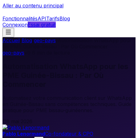
Aller au contenu principal
Fonctionnalités
API
Tarifs
Blog
Connexion
Essai gratuit
Accueil
/
Blog
/
geo-pays
/
Automatisation WhatsApp pour
les PME Guinée-Bissau : Par Où Commencer
geo-pays
•
6
min de lecture
Automatisation WhatsApp pour les
PME Guinée-Bissau : Par Où
Commencer
Automatisez votre communication client sur WhatsApp
en Guinée-Bissau sans compétences techniques. Guide
pratique pour PME bissau-guinéennes.
8 mai 2026
Pablo Lenormand
Co-fondateur & CPO