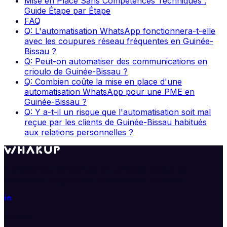
Mise en Place Sans Compétences Techniques :
Guide Étape par Étape
FAQ
Q: L'automatisation WhatsApp fonctionnera-t-elle
avec les coupures réseau fréquentes en Guinée-
Bissau ?
Q: Peut-on automatiser des communications en
crioulo de Guinée-Bissau ?
Q: Combien coûte la mise en place d'une
automatisation WhatsApp pour une PME en
Guinée-Bissau ?
Q: Y a-t-il un risque que l'automatisation soit mal
reçue par les clients de Guinée-Bissau habitués
aux relations personnelles ?
Transformez WhatsApp en véritable moteur de
croissance. Segmentez, automatisez, analysez.
Produit