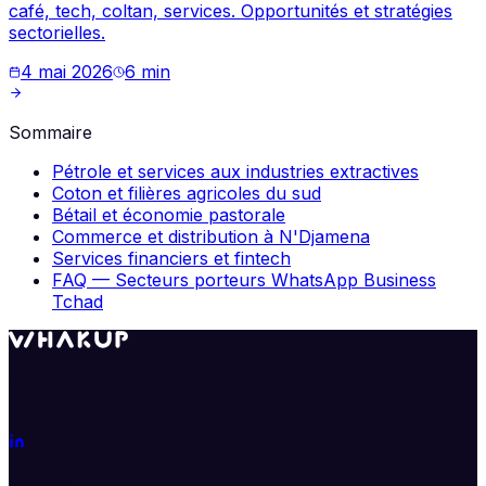
café, tech, coltan, services. Opportunités et stratégies
sectorielles.
4 mai 2026
6
min
Sommaire
Pétrole et services aux industries extractives
Coton et filières agricoles du sud
Bétail et économie pastorale
Commerce et distribution à N'Djamena
Services financiers et fintech
FAQ — Secteurs porteurs WhatsApp Business
Tchad
Transformez WhatsApp en véritable moteur de
croissance. Segmentez, automatisez, analysez.
Produit