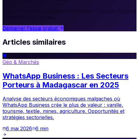
Essayez Whakup gratuitement pendant 15 jours. Aucune
carte bancaire requise.
Démarrer l'essai gratuit
Articles similaires
💬
Géo & Marchés
WhatsApp Business : Les Secteurs
Porteurs à Madagascar en 2025
Analyse des secteurs économiques malgaches où
WhatsApp Business crée le plus de valeur : vanille,
tourisme, textile, mines, agriculture. Opportunités et
stratégies sectorielles.
6 mai 2026
6
min