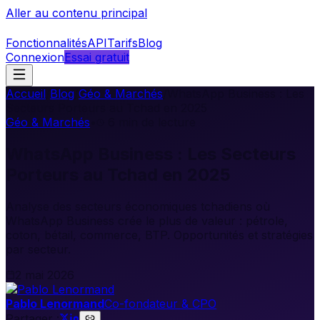
Aller au contenu principal
Fonctionnalités
API
Tarifs
Blog
Connexion
Essai gratuit
Accueil
/
Blog
/
Géo & Marchés
/
WhatsApp Business : Les
Secteurs Porteurs au Tchad en 2025
Géo & Marchés
•
6
min de lecture
WhatsApp Business : Les Secteurs
Porteurs au Tchad en 2025
Analyse des secteurs économiques tchadiens où
WhatsApp Business crée le plus de valeur : pétrole,
coton, bétail, commerce, BTP. Opportunités et stratégies
par secteur.
2 mai 2026
Pablo Lenormand
Co-fondateur & CPO
Partager :