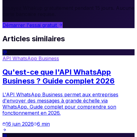
Essayez Whakup gratuitement pendant 15 jours. Aucune
carte bancaire requise.
Démarrer l'essai gratuit
Articles similaires
💬
API WhatsApp Business
Qu'est-ce que l'API WhatsApp
Business ? Guide complet 2026
L'API WhatsApp Business permet aux entreprises
d'envoyer des messages à grande échelle via
WhatsApp. Guide complet pour comprendre son
fonctionnement en 2026.
16 juin 2026
6
min
💬