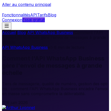
Aller au contenu principal
Fonctionnalités
API
Tarifs
Blog
Connexion
Essai gratuit
Accueil
/
Blog
/
API WhatsApp Business
/
Comment l'API
WhatsApp Business gère l'envoi de messages à grande
échelle
API WhatsApp Business
•
6
min de lecture
Comment l'API WhatsApp Business
gère l'envoi de messages à grande
échelle
Tiers de messagerie, qualité de numéro, gestion des opt-
ins : comment l'API WhatsApp Business encadre l'envoi
en masse sans compromettre la délivrabilité.
16 juin 2026