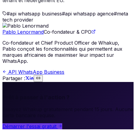
tenant et hébergement EU.
#
api whatsapp business
#
api whatsapp agence
#
meta
tech provider
Pablo Lenormand
Co-fondateur & CPO
Co-fondateur et Chief Product Officer de Whakup,
Pablo conçoit les fonctionnalités qui permettent aux
marques africaines de maximiser leur impact sur
WhatsApp.
API WhatsApp Business
Partager :
🚀
Prêt à passer à l'action ?
Essayez Whakup gratuitement pendant 15 jours. Aucune
carte bancaire requise.
Démarrer l'essai gratuit