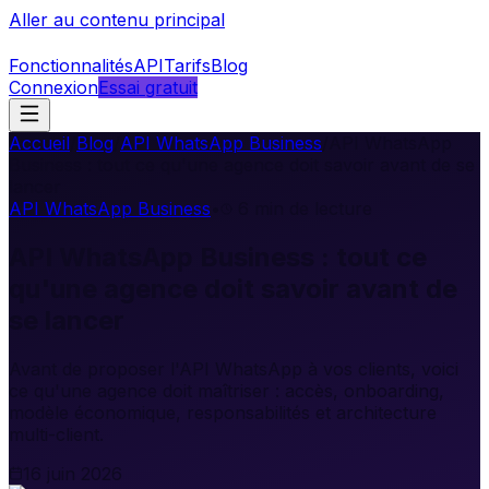
Aller au contenu principal
Fonctionnalités
API
Tarifs
Blog
Connexion
Essai gratuit
Accueil
/
Blog
/
API WhatsApp Business
/
API WhatsApp
Business : tout ce qu'une agence doit savoir avant de se
lancer
API WhatsApp Business
•
6
min de lecture
API WhatsApp Business : tout ce
qu'une agence doit savoir avant de
se lancer
Avant de proposer l'API WhatsApp à vos clients, voici
ce qu'une agence doit maîtriser : accès, onboarding,
modèle économique, responsabilités et architecture
multi-client.
16 juin 2026