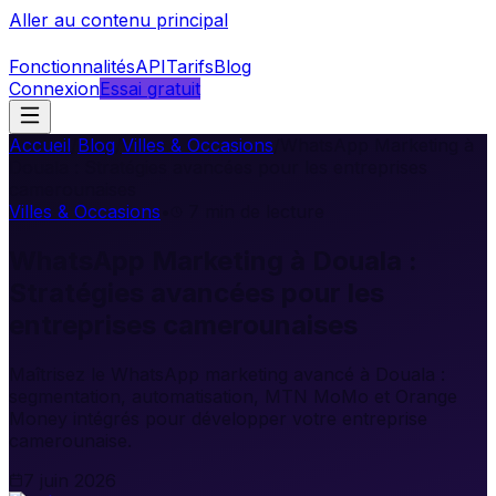
Aller au contenu principal
Fonctionnalités
API
Tarifs
Blog
Connexion
Essai gratuit
Accueil
/
Blog
/
Villes & Occasions
/
WhatsApp Marketing à
Douala : Stratégies avancées pour les entreprises
camerounaises
Villes & Occasions
•
7
min de lecture
WhatsApp Marketing à Douala :
Stratégies avancées pour les
entreprises camerounaises
Maîtrisez le WhatsApp marketing avancé à Douala :
segmentation, automatisation, MTN MoMo et Orange
Money intégrés pour développer votre entreprise
camerounaise.
7 juin 2026