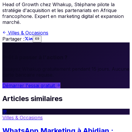
Head of Growth chez Whakup, Stéphane pilote la
stratégie d'acquisition et les partenariats en Afrique
francophone. Expert en marketing digital et expansion
marché.
Villes & Occasions
Partager :
🚀
Prêt à passer à l'action ?
Essayez Whakup gratuitement pendant 15 jours. Aucune
carte bancaire requise.
Démarrer l'essai gratuit
Articles similaires
💬
Villes & Occasions
WhatsApp Marketing à Abidjan :