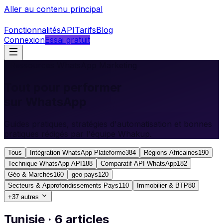
Aller au contenu principal
Fonctionnalités
API
Tarifs
Blog
Connexion
Essai gratuit
Ressources WhatsApp Marketing
Tout pour performer
sur WhatsApp
Guides pratiques, stratégies d'automatisation et bonnes
pratiques rédigés par l'équipe Whakup.
Tous
Intégration WhatsApp Plateforme
384
Régions Africaines
190
Technique WhatsApp API
188
Comparatif API WhatsApp
182
Géo & Marchés
160
geo-pays
120
Secteurs & Approfondissements Pays
110
Immobilier & BTP
80
+
37
autres
Tunisie · 6 articles