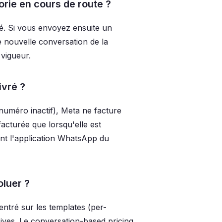
rie en cours de route ?
yé. Si vous envoyez ensuite un
 nouvelle conversation de la
 vigueur.
ivré ?
 numéro inactif), Meta ne facture
acturée que lorsqu'elle est
int l'application WhatsApp du
oluer ?
ntré sur les templates (per-
ves. Le conversation-based pricing