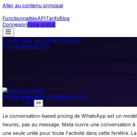
Aller au contenu principal
Fonctionnalités
API
Tarifs
Blog
Connexion
Essai gratuit
Accueil
/
Blog
/
Tarif WhatsApp API
/
Conversation-based pr
Tarif WhatsApp API
•
6
min de lecture
Conversation-based pricing WhatsAp
Comprendre le conversation-based pricing de WhatsApp en 
18 juin 2026
Arthur Lyonnet
Co-fondateur & CEO
Partager :
Le conversation-based pricing de WhatsApp est un modèle
heures, pas au message. Meta ouvre une conversation à p
une seule unité pour toute l'activité dans cette fenêtre.