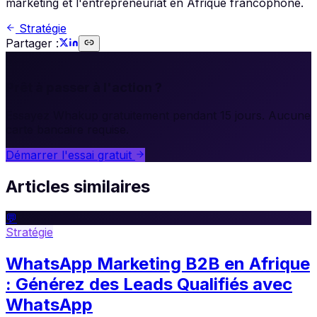
marketing et l'entrepreneuriat en Afrique francophone.
Stratégie
Partager :
🚀
Prêt à passer à l'action ?
Essayez Whakup gratuitement pendant 15 jours. Aucune
carte bancaire requise.
Démarrer l'essai gratuit
Articles similaires
💬
Stratégie
WhatsApp Marketing B2B en Afrique
: Générez des Leads Qualifiés avec
WhatsApp