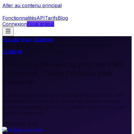
Aller au contenu principal
Fonctionnalités
API
Tarifs
Blog
Connexion
Essai gratuit
Accueil
/
Blog
/
Stratégie
/
WhatsApp Marketing pour les
PME Africaines : Guide Pratique pour Démarrer
Stratégie
•
11
min de lecture
WhatsApp Marketing pour les PME
Africaines : Guide Pratique pour
Démarrer
Guide pratique du WhatsApp Marketing pour les PME
africaines : 5 étapes pour démarrer, budget minimal,
premiers résultats en 30 jours et ROI concret pour les
petites entreprises.
8 février 2025