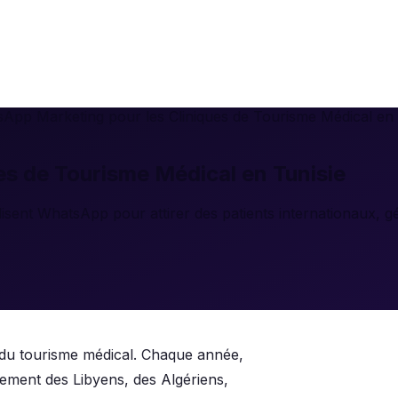
App Marketing pour les Cliniques de Tourisme Médical en 
s de Tourisme Médical en Tunisie
sent WhatsApp pour attirer des patients internationaux, gérer
s du tourisme médical. Chaque année,
lement des Libyens, des Algériens,