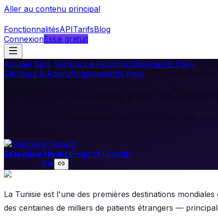
Aller au contenu principal
Fonctionnalités
API
Tarifs
Blog
Connexion
Essai gratuit
Accueil
/
Blog
/
Secteurs & Approfondissements Pays
/
Whats
Secteurs & Approfondissements Pays
•
5
min de lecture
WhatsApp Marketing pour les Clinique
Comment les cliniques tunisiennes de tourisme médical utili
13 juin 2026
Stéphane Haouzi
Head of Growth
Partager :
La Tunisie est l'une des premières destinations mondiale
des centaines de milliers de patients étrangers — principa