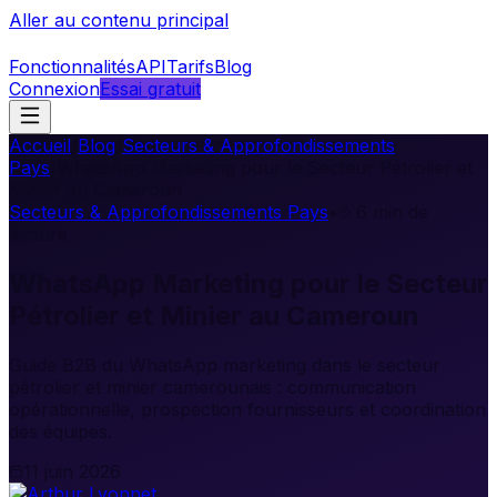
Aller au contenu principal
Fonctionnalités
API
Tarifs
Blog
Connexion
Essai gratuit
Accueil
/
Blog
/
Secteurs & Approfondissements
Pays
/
WhatsApp Marketing pour le Secteur Pétrolier et
Minier au Cameroun
Secteurs & Approfondissements Pays
•
6
min de
lecture
WhatsApp Marketing pour le Secteur
Pétrolier et Minier au Cameroun
Guide B2B du WhatsApp marketing dans le secteur
pétrolier et minier camerounais : communication
opérationnelle, prospection fournisseurs et coordination
des équipes.
11 juin 2026