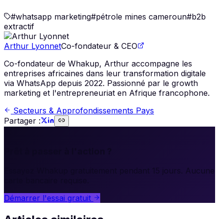
#
whatsapp marketing
#
pétrole mines cameroun
#
b2b
extractif
Arthur Lyonnet
Co-fondateur & CEO
Co-fondateur de Whakup, Arthur accompagne les
entreprises africaines dans leur transformation digitale
via WhatsApp depuis 2022. Passionné par le growth
marketing et l'entrepreneuriat en Afrique francophone.
Secteurs & Approfondissements Pays
Partager :
🚀
Prêt à passer à l'action ?
Essayez Whakup gratuitement pendant 15 jours. Aucune
carte bancaire requise.
Démarrer l'essai gratuit