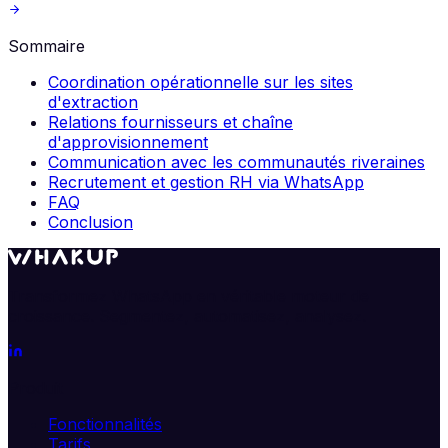
Sommaire
Coordination opérationnelle sur les sites
d'extraction
Relations fournisseurs et chaîne
d'approvisionnement
Communication avec les communautés riveraines
Recrutement et gestion RH via WhatsApp
FAQ
Conclusion
Transformez WhatsApp en véritable moteur de
croissance. Segmentez, automatisez, analysez.
Produit
Fonctionnalités
Tarifs