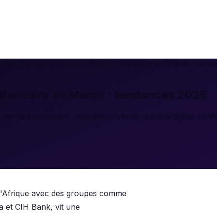
App Marketing pour le Secteur Bancaire au Maroc : tend
Bancaire au Maroc : tendances 2025
aire marocain : acquisition clients, service digital, notif
 d'Afrique avec des groupes comme
 et CIH Bank, vit une