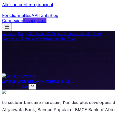
Aller au contenu principal
Fonctionnalités
API
Tarifs
Blog
Connexion
Essai gratuit
Accueil
/
Blog
/
Secteurs & Approfondissements Pays
/
Whats
Secteurs & Approfondissements Pays
•
6
min de lecture
WhatsApp Marketing pour le Secteur 
Tendances 2025 du WhatsApp marketing dans le secteur banc
8 juin 2026
Arthur Lyonnet
Co-fondateur & CEO
Partager :
Le secteur bancaire marocain, l'un des plus développés
Attijariwafa Bank, Banque Populaire, BMCE Bank of Africa