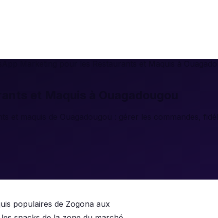
App Marketing pour les Restaurants et Maquis à Ouagad
rants et Maquis à Ouagadougou
s et maquis de Ouagadougou : gérer les commandes, fidélis
quis populaires de Zogona aux
 les snacks de la zone du marché