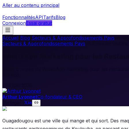
Aller au contenu principal
Fonctionnalités
API
Tarifs
Blog
Connexion
Essai gratuit
Accueil
/
Blog
/
Secteurs & Approfondissements Pays
/
Whats
Secteurs & Approfondissements Pays
•
5
min de lecture
WhatsApp Marketing pour les Restau
Guide complet du WhatsApp marketing pour les restaurant
Burkina.
18 juin 2026
Arthur Lyonnet
Co-fondateur & CEO
Partager :
Ouagadougou est une ville qui mange et qui sort. Des ma
restaurants gastronomiques de Koulouba, en passant par