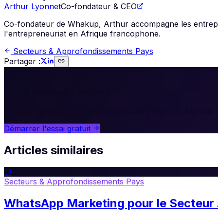
Arthur Lyonnet
Co-fondateur & CEO
Co-fondateur de Whakup, Arthur accompagne les entrepris
l'entrepreneuriat en Afrique francophone.
Secteurs & Approfondissements Pays
Partager :
🚀
Prêt à passer à l'action ?
Essayez Whakup gratuitement pendant 15 jours. Aucune c
Démarrer l'essai gratuit
Articles similaires
💬
Secteurs & Approfondissements Pays
WhatsApp Marketing pour le Secteur A