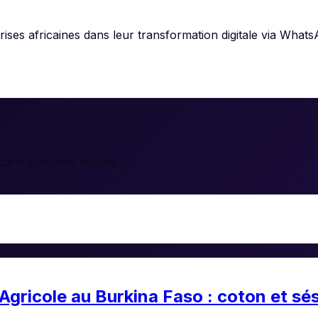
es africaines dans leur transformation digitale via Whats
arte bancaire requise.
gricole au Burkina Faso : coton et s