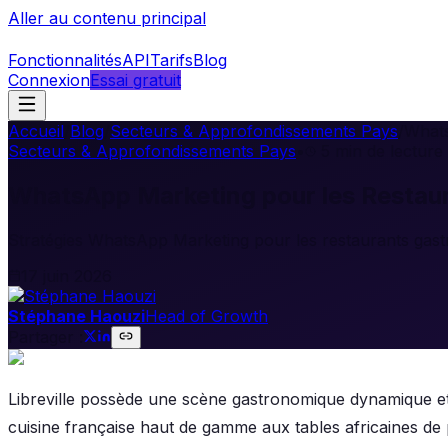
Aller au contenu principal
Fonctionnalités
API
Tarifs
Blog
Connexion
Essai gratuit
Accueil
/
Blog
/
Secteurs & Approfondissements Pays
/
Whats
Secteurs & Approfondissements Pays
•
5
min de lecture
WhatsApp Marketing pour les Restaur
Stratégies WhatsApp Marketing pour les restaurants gastro
17 juin 2026
Stéphane Haouzi
Head of Growth
Partager :
Libreville possède une scène gastronomique dynamique et
cuisine française haut de gamme aux tables africaines de 