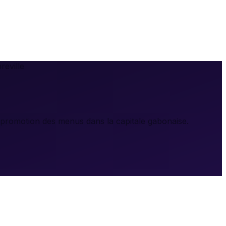
eville
et promotion des menus dans la capitale gabonaise.