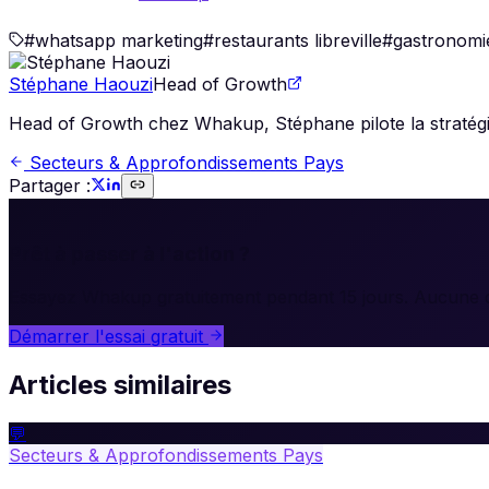
#
whatsapp marketing
#
restaurants libreville
#
gastronomi
Stéphane Haouzi
Head of Growth
Head of Growth chez Whakup, Stéphane pilote la stratégie 
Secteurs & Approfondissements Pays
Partager :
🚀
Prêt à passer à l'action ?
Essayez Whakup gratuitement pendant 15 jours. Aucune c
Démarrer l'essai gratuit
Articles similaires
💬
Secteurs & Approfondissements Pays