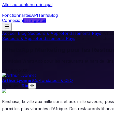
Aller au contenu principal
Fonctionnalités
API
Tarifs
Blog
Connexion
Essai gratuit
Accueil
/
Blog
/
Secteurs & Approfondissements Pays
/
Whats
Secteurs & Approfondissements Pays
•
5
min de lecture
WhatsApp Marketing pour les Restaur
Stratégies WhatsApp pour les restaurants et bars de Kinsh
14 juin 2026
Arthur Lyonnet
Co-fondateur & CEO
Partager :
Kinshasa, la ville aux mille sons et aux mille saveurs, po
parmi les plus vibrantes d'Afrique. Des restaurants liba