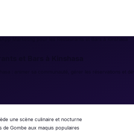
App Marketing pour les Restaurants et Bars à Kinshasa
ants et Bars à Kinshasa
asa : animer sa communauté, gérer les réservations et déve
ssède une scène culinaire et nocturne
nais de Gombe aux maquis populaires