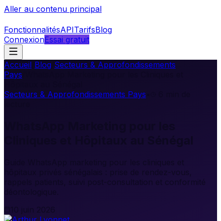
Aller au contenu principal
Fonctionnalités
API
Tarifs
Blog
Connexion
Essai gratuit
Accueil
/
Blog
/
Secteurs & Approfondissements
Pays
/
WhatsApp Marketing pour les Cliniques et
Hôpitaux au Sénégal
Secteurs & Approfondissements Pays
•
6
min de
lecture
WhatsApp Marketing pour les
Cliniques et Hôpitaux au Sénégal
Guide WhatsApp marketing pour les cliniques et
hôpitaux privés sénégalais : prise de rendez-vous,
rappels patients, suivi post-consultation et conformité
déontologique.
10 juin 2026