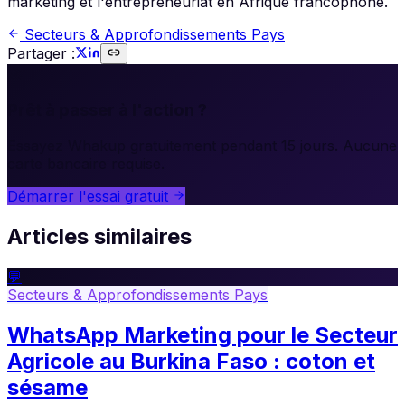
marketing et l'entrepreneuriat en Afrique francophone.
Secteurs & Approfondissements Pays
Partager :
🚀
Prêt à passer à l'action ?
Essayez Whakup gratuitement pendant 15 jours. Aucune
carte bancaire requise.
Démarrer l'essai gratuit
Articles similaires
💬
Secteurs & Approfondissements Pays
WhatsApp Marketing pour le Secteur
Agricole au Burkina Faso : coton et
sésame