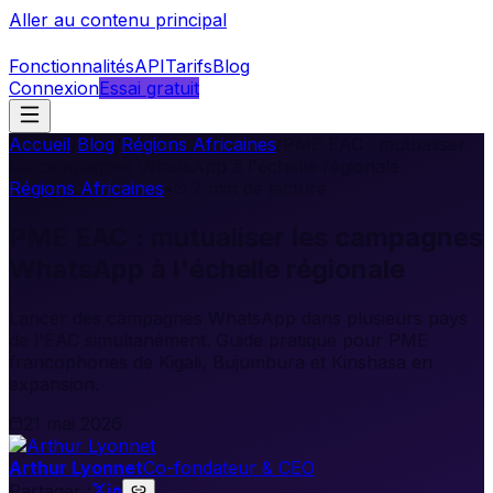
Aller au contenu principal
Fonctionnalités
API
Tarifs
Blog
Connexion
Essai gratuit
Accueil
/
Blog
/
Régions Africaines
/
PME EAC : mutualiser
les campagnes WhatsApp à l'échelle régionale
Régions Africaines
•
7
min de lecture
PME EAC : mutualiser les campagnes
WhatsApp à l'échelle régionale
Lancer des campagnes WhatsApp dans plusieurs pays
de l'EAC simultanément. Guide pratique pour PME
francophones de Kigali, Bujumbura et Kinshasa en
expansion.
21 mai 2026
Arthur Lyonnet
Co-fondateur & CEO
Partager :