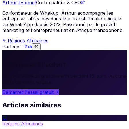
Arthur Lyonnet
Co-fondateur & CEO
Co-fondateur de Whakup, Arthur accompagne les
entreprises africaines dans leur transformation digitale
via WhatsApp depuis 2022. Passionné par le growth
marketing et l'entrepreneuriat en Afrique francophone.
Régions Africaines
Partager :
🚀
Prêt à passer à l'action ?
Essayez Whakup gratuitement pendant 15 jours. Aucune
carte bancaire requise.
Démarrer l'essai gratuit
Articles similaires
💬
Régions Africaines