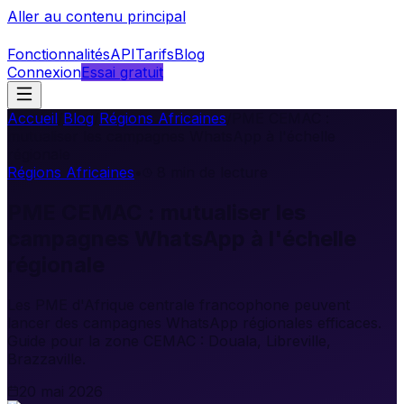
Aller au contenu principal
Fonctionnalités
API
Tarifs
Blog
Connexion
Essai gratuit
Accueil
/
Blog
/
Régions Africaines
/
PME CEMAC :
mutualiser les campagnes WhatsApp à l'échelle
régionale
Régions Africaines
•
8
min de lecture
PME CEMAC : mutualiser les
campagnes WhatsApp à l'échelle
régionale
Les PME d'Afrique centrale francophone peuvent
lancer des campagnes WhatsApp régionales efficaces.
Guide pour la zone CEMAC : Douala, Libreville,
Brazzaville.
20 mai 2026