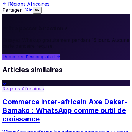
Régions Africaines
Partager :
🚀
Prêt à passer à l'action ?
Essayez Whakup gratuitement pendant 15 jours. Aucune
carte bancaire requise.
Démarrer l'essai gratuit
Articles similaires
💬
Régions Africaines
Commerce inter-africain Axe Dakar-
Bamako : WhatsApp comme outil de
croissance
WhatsApp transforme les échanges commerciaux entre