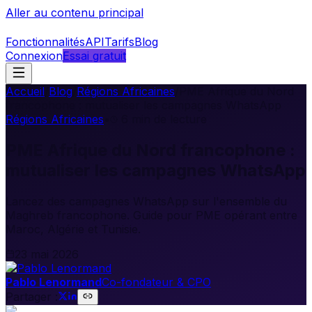
Aller au contenu principal
Fonctionnalités
API
Tarifs
Blog
Connexion
Essai gratuit
Accueil
/
Blog
/
Régions Africaines
/
PME Afrique du Nord
francophone : mutualiser les campagnes WhatsApp
Régions Africaines
•
6
min de lecture
PME Afrique du Nord francophone :
mutualiser les campagnes WhatsApp
Lancez des campagnes WhatsApp sur l'ensemble du
Maghreb francophone. Guide pour PME opérant entre
Maroc, Algérie et Tunisie.
23 mai 2026
Pablo Lenormand
Co-fondateur & CPO
Partager :