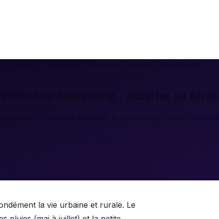
e d'Ivoire et WhatsApp Marketing : adapter sa stratégie
 WhatsApp Marketing : adapter sa strat
sommation. Livraison à domicile, e-commerce, indoor : co
ondément la vie urbaine et rurale. Le
pluies (mai à juillet) et la petite