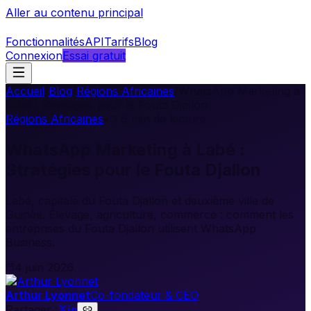
Aller au contenu principal
Fonctionnalités
API
Tarifs
Blog
Connexion
Essai gratuit
Accueil
/
Blog
/
Régions Africaines
/
WhatsApp Marketing à
Labé : Stratégies pour le Fouta Djallon
Régions Africaines
•
6
min de lecture
WhatsApp Marketing à Labé :
Stratégies pour le Fouta Djallon
Labé, capitale du Fouta Djallon et deuxième ville de
Guinée. Élevage, agriculture, commerce : comment les
entreprises du Fouta Djallon utilisent WhatsApp
Business.
4 juin 2026
Arthur Lyonnet
Co-fondateur & CEO
Partager :