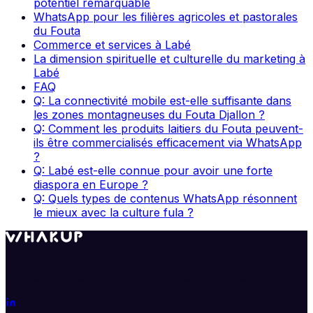
potentiel remarquable
WhatsApp pour les filières agricoles et pastorales
du Fouta
Commerce et services à Labé
La dimension spirituelle et culturelle du marketing à
Labé
FAQ
Q: La connectivité mobile est-elle suffisante dans
les zones montagneuses du Fouta Djallon ?
Q: Comment les produits laitiers du Fouta peuvent-
ils être commercialisés efficacement via WhatsApp
?
Q: Labé est-elle connue pour avoir une forte
diaspora en Europe ?
Q: Quels types de contenus WhatsApp résonnent
le mieux avec la culture fula ?
Transformez WhatsApp en véritable moteur de
croissance. Segmentez, automatisez, analysez.